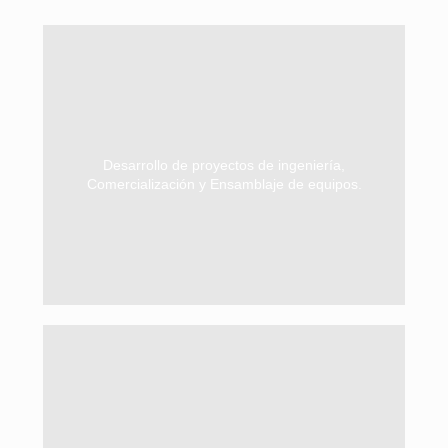
Naviera.
Construcción, Industria, Agroindustria y
principalmente en los rubros de la Minería,
de equipos. Se desenvuelve
Desarrollo de proyectos de ingeniería,
metalmecánica propia para el desarrollo
Comercialización y Ensamblaje de equipos.
mundo. Cuenta con una planta
maquinarias de las mejores marcas del
Comercializadora de equipos y
del país.
Cuenta con sedes en el norte, centro y sur
Industria, Agroindustria, entre otras.