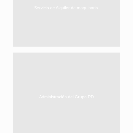
rubro de la Minería, Construcción,
Servicio de Alquiler de maquinaria.
de alquiler de equipos y maquinarias en el
del Grupo Rivera que se dedica al servicio
RD Rental es nuestra empresa hermana
desde la central en Lima.
continua. Brinda servicios a todas las sedes
contable y financiero, así como mejora
Administración del Grupo RD
principalmente en el ámbito administrativo,
del Grupo Rivera. Se desenvuelve
RD Consultoría es la empresa administradora